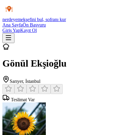
nerdeyemek
şefini bul, sofranı kur
Ana Sayfa
Ön Başvuru
Giriş Yap
Kayıt Ol
Gönül Ekşioğlu
Sarıyer
,
İstanbul
Teslimat Var