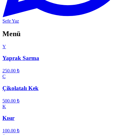
Şefe Yaz
Menü
Y
Yaprak Sarma
250.00
₺
Ç
Çikolatalı Kek
500.00
₺
K
Kısır
100.00
₺