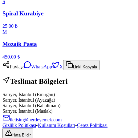
S
Spiral Kurabiye
25.00
₺
M
Mozaik Pasta
450.00
₺
Paylaş:
WhatsApp
X
Linki Kopyala
Teslimat Bölgeleri
Sarıyer
,
İstanbul
(
Emirgan
)
Sarıyer
,
İstanbul
(
Ayazağa
)
Sarıyer
,
İstanbul
(
Baltalimanı
)
Sarıyer
,
İstanbul
(
Maslak
)
iletisim@nerdeyemek.com
Gizlilik Politikası
•
Kullanım Koşulları
•
Çerez Politikası
Hata Bildir