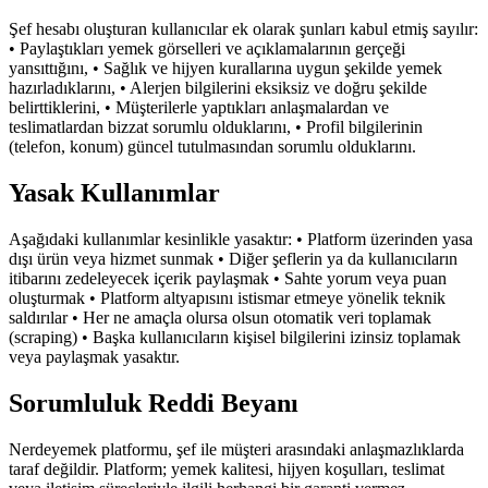
Şef hesabı oluşturan kullanıcılar ek olarak şunları kabul etmiş sayılır:
• Paylaştıkları yemek görselleri ve açıklamalarının gerçeği
yansıttığını, • Sağlık ve hijyen kurallarına uygun şekilde yemek
hazırladıklarını, • Alerjen bilgilerini eksiksiz ve doğru şekilde
belirttiklerini, • Müşterilerle yaptıkları anlaşmalardan ve
teslimatlardan bizzat sorumlu olduklarını, • Profil bilgilerinin
(telefon, konum) güncel tutulmasından sorumlu olduklarını.
Yasak Kullanımlar
Aşağıdaki kullanımlar kesinlikle yasaktır: • Platform üzerinden yasa
dışı ürün veya hizmet sunmak • Diğer şeflerin ya da kullanıcıların
itibarını zedeleyecek içerik paylaşmak • Sahte yorum veya puan
oluşturmak • Platform altyapısını istismar etmeye yönelik teknik
saldırılar • Her ne amaçla olursa olsun otomatik veri toplamak
(scraping) • Başka kullanıcıların kişisel bilgilerini izinsiz toplamak
veya paylaşmak yasaktır.
Sorumluluk Reddi Beyanı
Nerdeyemek platformu, şef ile müşteri arasındaki anlaşmazlıklarda
taraf değildir. Platform; yemek kalitesi, hijyen koşulları, teslimat