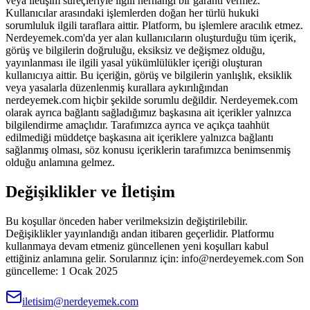
veya iletişim süreçleriyle ilgili herhangi bir garanti vermez.
Kullanıcılar arasındaki işlemlerden doğan her türlü hukuki
sorumluluk ilgili taraflara aittir. Platform, bu işlemlere aracılık etmez.
Nerdeyemek.com'da yer alan kullanıcıların oluşturduğu tüm içerik,
görüş ve bilgilerin doğruluğu, eksiksiz ve değişmez olduğu,
yayınlanması ile ilgili yasal yükümlülükler içeriği oluşturan
kullanıcıya aittir. Bu içeriğin, görüş ve bilgilerin yanlışlık, eksiklik
veya yasalarla düzenlenmiş kurallara aykırılığından
nerdeyemek.com hiçbir şekilde sorumlu değildir. Nerdeyemek.com
olarak ayrıca bağlantı sağladığımız başkasına ait içerikler yalnızca
bilgilendirme amaçlıdır. Tarafımızca ayrıca ve açıkça taahhüt
edilmediği müddetçe başkasına ait içeriklere yalnızca bağlantı
sağlanmış olması, söz konusu içeriklerin tarafımızca benimsenmiş
olduğu anlamına gelmez.
Değişiklikler ve İletişim
Bu koşullar önceden haber verilmeksizin değiştirilebilir.
Değişiklikler yayınlandığı andan itibaren geçerlidir. Platformu
kullanmaya devam etmeniz güncellenen yeni koşulları kabul
ettiğiniz anlamına gelir. Sorularınız için: info@nerdeyemek.com Son
güncelleme: 1 Ocak 2025
iletisim@nerdeyemek.com