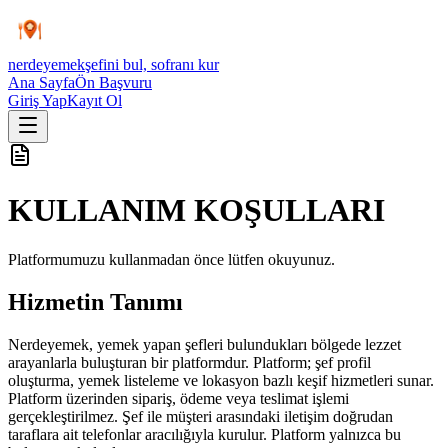
nerdeyemek
şefini bul, sofranı kur
Ana Sayfa
Ön Başvuru
Giriş Yap
Kayıt Ol
KULLANIM KOŞULLARI
Platformumuzu kullanmadan önce lütfen okuyunuz.
Hizmetin Tanımı
Nerdeyemek, yemek yapan şefleri bulundukları bölgede lezzet
arayanlarla buluşturan bir platformdur. Platform; şef profil
oluşturma, yemek listeleme ve lokasyon bazlı keşif hizmetleri sunar.
Platform üzerinden sipariş, ödeme veya teslimat işlemi
gerçekleştirilmez. Şef ile müşteri arasındaki iletişim doğrudan
taraflara ait telefonlar aracılığıyla kurulur. Platform yalnızca bu