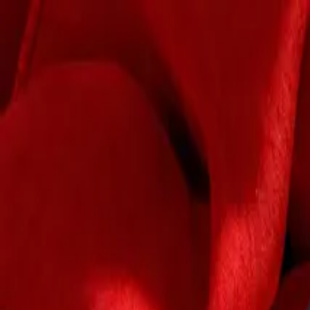
nerdeyemek
şefini bul, sofranı kur
Ana Sayfa
Ön Başvuru
Giriş Yap
Kayıt Ol
Yasemin özen
Ev yemekleri
Avcılar
,
İstanbul
Teslimat Var