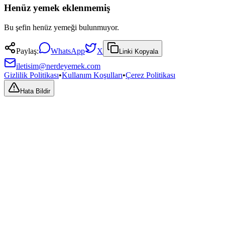
Henüz yemek eklenmemiş
Bu şefin henüz yemeği bulunmuyor.
Paylaş:
WhatsApp
X
Linki Kopyala
iletisim@nerdeyemek.com
Gizlilik Politikası
•
Kullanım Koşulları
•
Çerez Politikası
Hata Bildir