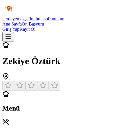
nerdeyemek
şefini bul, sofranı kur
Ana Sayfa
Ön Başvuru
Giriş Yap
Kayıt Ol
Zekiye Öztürk
,
Menü