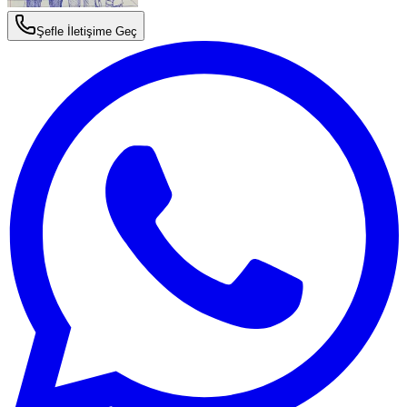
Şefle İletişime Geç