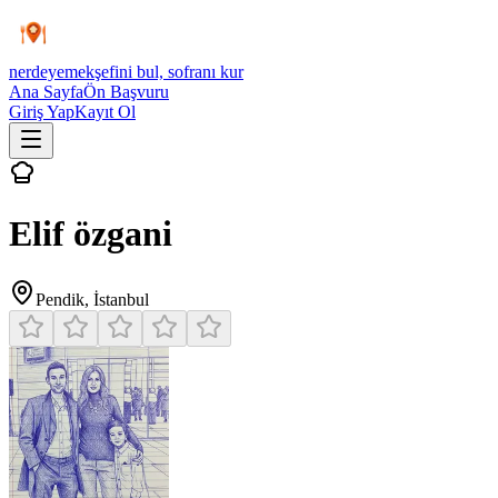
nerdeyemek
şefini bul, sofranı kur
Ana Sayfa
Ön Başvuru
Giriş Yap
Kayıt Ol
Elif özgani
Pendik
,
İstanbul