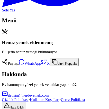
Şefe Yaz
Menü
Henüz yemek eklenmemiş
Bu şefin henüz yemeği bulunmuyor.
Paylaş:
WhatsApp
X
Linki Kopyala
Hakkında
Ev hanımıyım güzel yemek ve tatlılar yaparım🥰
iletisim@nerdeyemek.com
Gizlilik Politikası
•
Kullanım Koşulları
•
Çerez Politikası
Hata Bildir