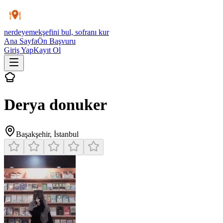
nerdeyemek
şefini bul, sofranı kur
Ana Sayfa
Ön Başvuru
Giriş Yap
Kayıt Ol
Derya donuker
Başakşehir
,
İstanbul