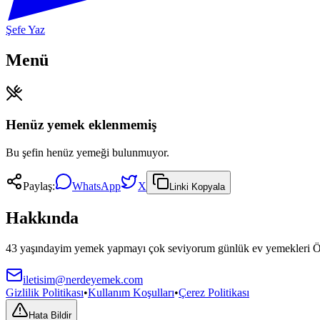
Şefe Yaz
Menü
Henüz yemek eklenmemiş
Bu şefin henüz yemeği bulunmuyor.
Paylaş:
WhatsApp
X
Linki Kopyala
Hakkında
43 yaşındayim yemek yapmayı çok seviyorum günlük ev yemekleri Özel d
iletisim@nerdeyemek.com
Gizlilik Politikası
•
Kullanım Koşulları
•
Çerez Politikası
Hata Bildir