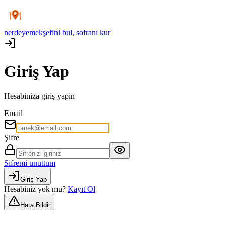
nerdeyemek
şefini bul, sofranı kur
Giriş Yap
Hesabiniza giriş yapin
Email
Şifre
Sifremi unuttum
Giriş Yap
Hesabiniz yok mu?
Kayıt Ol
Hata Bildir